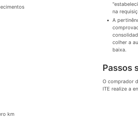
"estabele
elecimentos
na requisi
A pertinên
comprovad
consolidad
colher a a
baixa.
M
Passos 
O comprador do
ITE realize a 
zero km