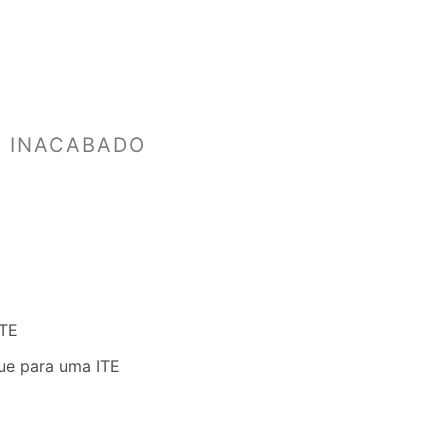
M INACABADO
ITE
ue para uma ITE