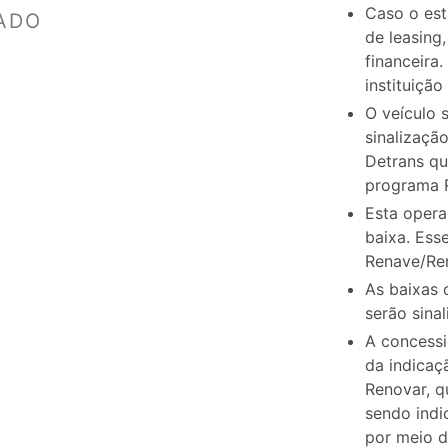
Caso o est
ADO
de leasing
financeira
instituiçã
O veículo 
sinalizaçã
Detrans qu
programa 
Esta opera
baixa. Ess
Renave/Re
As baixas
serão sina
A concessi
da indicaç
Renovar, q
sendo indic
por meio 