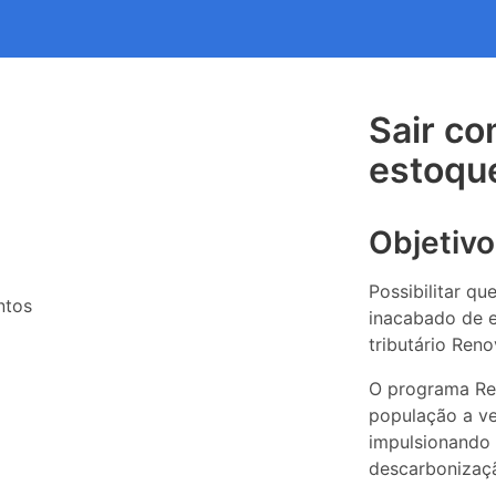
Sair co
estoqu
Objetivo
Possibilitar qu
ntos
inacabado de e
tributário Reno
O programa Re
população a ve
impulsionando
descarbonizaçã