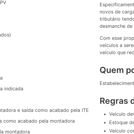
TPV
Especificament
novos de carga
tributário ten
desmanche de v
ados)
Com esse propó
veículos a se
veículo que rec
Quem po
ra
Estabeleciment
a indicada
Regras 
ntadora e saída como acabado pela ITE
Veículo de
ída como acabado pela montadora
Estoque de
Veículo co
ela montadora