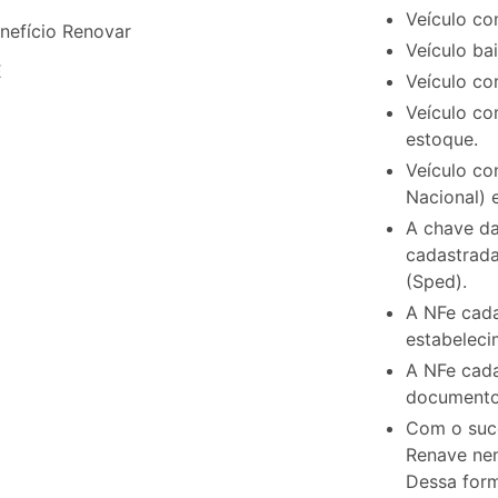
Veículo co
nefício Renovar
Veículo ba
E
Veículo co
Veículo co
estoque.
Veículo co
Nacional) 
A chave da
cadastrada
(Sped).
A NFe cad
estabeleci
A NFe cada
documento
Com o suc
Renave ne
Dessa form