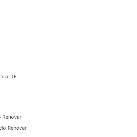
para ITE
o Renovar
cio Renovar