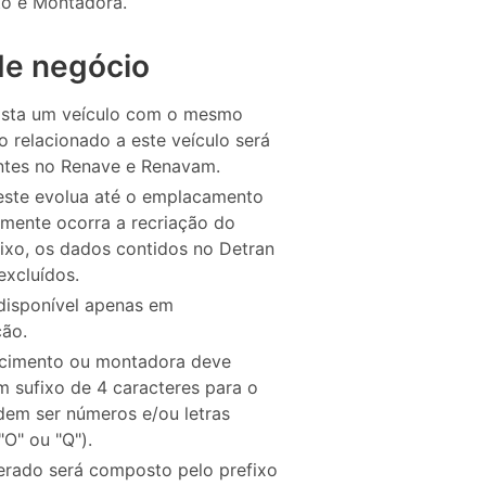
to e Montadora.
de negócio
ista um veículo com o mesmo
o relacionado a este veículo será
ntes no Renave e Renavam.
este evolua até o emplacamento
rmente ocorra a recriação do
xo, os dados contidos no Detran
excluídos.
disponível apenas em
ão.
ecimento ou montadora deve
m sufixo de 4 caracteres para o
dem ser números e/ou letras
 "O" ou "Q").
erado será composto pelo prefixo