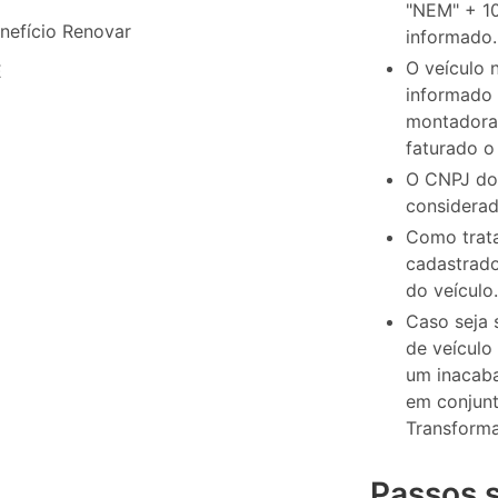
"NEM" + 10
nefício Renovar
informado.
O veículo 
E
informado 
montadora 
faturado o
O CNPJ do 
considera
Como trata
cadastrado
do veículo.
Caso seja 
de veículo
um inacaba
em conjun
Transforma
Passos 