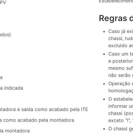
Estabelecimen
TPV
Regras 
Caso já ex
ados)
chassi, tud
excluido a
Caso um t
e posterio
mesmo sufi
não serão 
ra
Operação 
a indicada
homologaç
O estabel
informar u
ntadora e saída como acabado pela ITE
chassi (po
ída como acabado pela montadora
exceto "I",
O chassi g
ela montadora