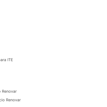
para ITE
o Renovar
cio Renovar