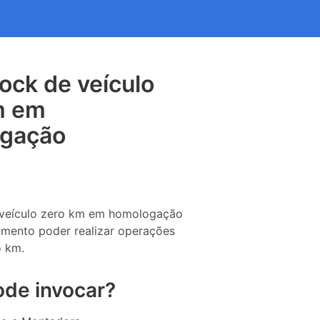
ock de veículo
m em
gação
 veículo zero km em homologação
imento poder realizar operações
o km.
de invocar?