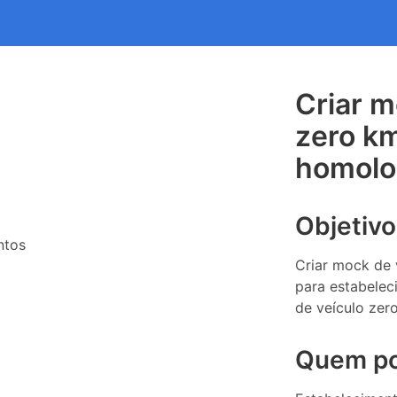
Criar m
zero k
homolo
Objetivo
ntos
Criar mock de
para estabelec
de veículo zer
Quem po