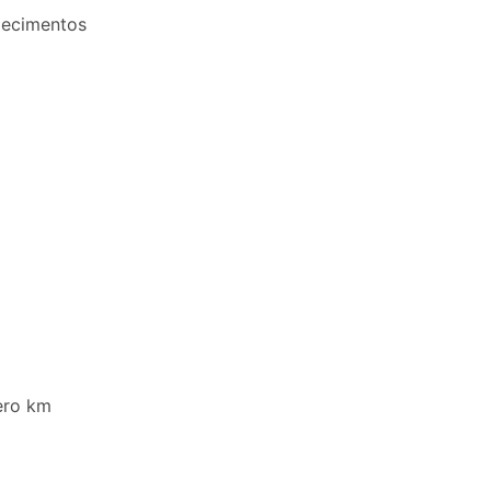
elecimentos
M
zero km