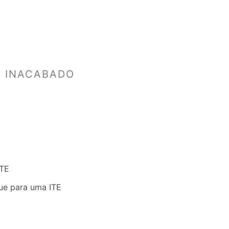
M INACABADO
ITE
ue para uma ITE